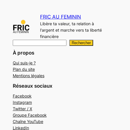
FRIC AU FEMININ
Libère ta valeur, ta relation à
l'argent et marche vers ta liberté
financière
R
Rechercher
e
À propos
c
Qui suis-je ?
h
Plan du site
e
Mentions légales
r
Réseaux sociaux
c
h
Facebook
Instagram
e
Twitter / X
r
Groupe Facebook
Chaîne YouTube
LinkedIn