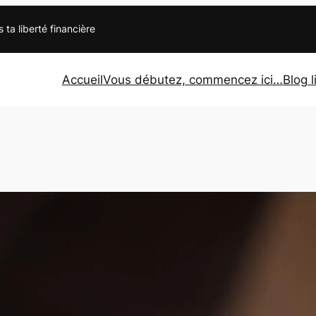
s ta liberté financière
Accueil
Vous débutez, commencez ici…
Blog l