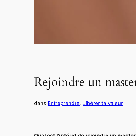
Rejoindre un masterm
dans
Entreprendre
, 
Libérer ta valeur
Quel est l’intérêt de rejoindre un maste