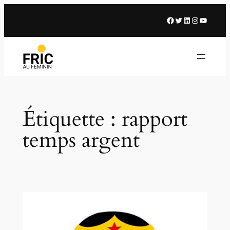
Aller
Facebook
X
LinkedIn
Instagram
Youtub
au
contenu
Étiquette :
rapport
temps argent