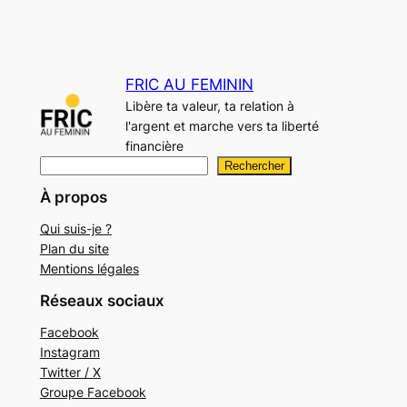
FRIC AU FEMININ
Libère ta valeur, ta relation à
l'argent et marche vers ta liberté
financière
R
Rechercher
e
À propos
c
Qui suis-je ?
h
Plan du site
e
Mentions légales
r
Réseaux sociaux
c
h
Facebook
Instagram
e
Twitter / X
r
Groupe Facebook