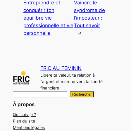
Entreprendre et
Vaincre le
conquérir ton
syndrome de
équilibre vie
l’imposteur :
professionnelle et vie
Tout savoir
personnelle
→
FRIC AU FEMININ
Libère ta valeur, ta relation à
l'argent et marche vers ta liberté
financière
R
Rechercher
e
À propos
c
Qui suis-je ?
h
Plan du site
e
Mentions légales