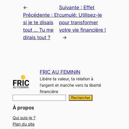
←
Suivante :
Effet
Précédente :
Et
cumulé: Utilisez-le
si je te disais
pour transformer
tout … Tu me
votre vie financière !
dirais tout ?
→
FRIC AU FEMININ
Libère ta valeur, ta relation à
l'argent et marche vers ta liberté
financière
R
Rechercher
e
À propos
c
Qui suis-je ?
h
Plan du site
e