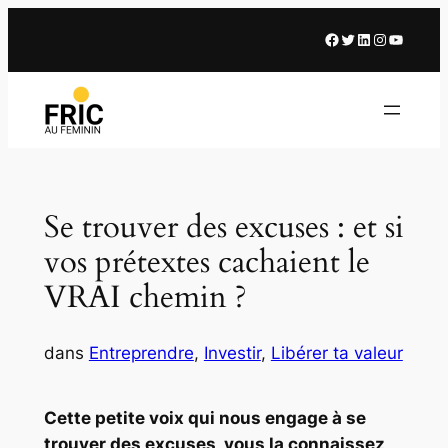
Facebook
X
LinkedIn
Instagram
Youtub
Se trouver des excuses : et si
vos prétextes cachaient le
VRAI chemin ?
dans
Entreprendre
, 
Investir
, 
Libérer ta valeur
Cette petite voix qui nous engage à se
trouver des excuses, vous la connaissez