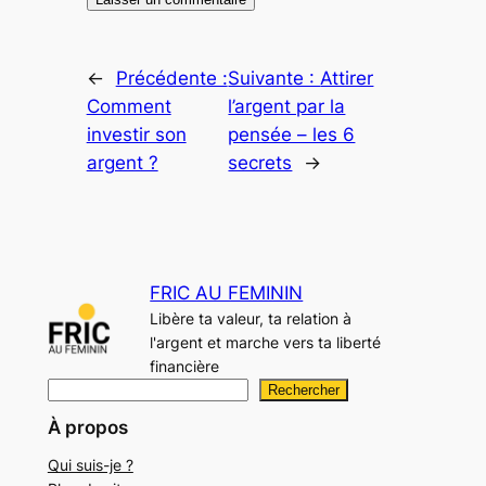
←
Précédente :
Suivante :
Attirer
Comment
l’argent par la
investir son
pensée – les 6
argent ?
secrets
→
FRIC AU FEMININ
Libère ta valeur, ta relation à
l'argent et marche vers ta liberté
financière
R
Rechercher
e
À propos
c
Qui suis-je ?
h