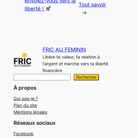
envolez-vous vers la
Tout savoir
liberté !
→
FRIC AU FEMININ
Libère ta valeur, ta relation à
l'argent et marche vers ta liberté
financière
R
Rechercher
e
À propos
c
Qui suis-je ?
h
Plan du site
e
Mentions légales
r
Réseaux sociaux
c
h
Facebook