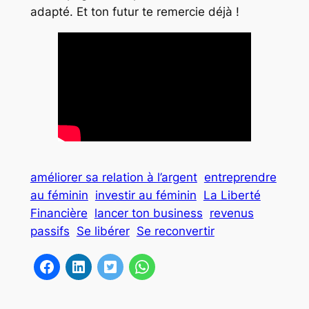
adapté. Et ton futur te remercie déjà !
améliorer sa relation à l’argent
entreprendre
au féminin
investir au féminin
La Liberté
Financière
lancer ton business
revenus
passifs
Se libérer
Se reconvertir